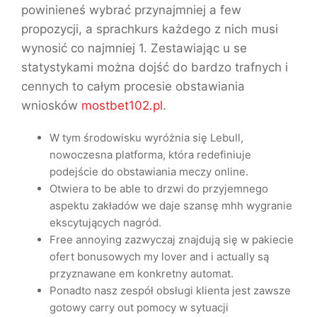
powinieneś wybrać przynajmniej a few
propozycji, a sprachkurs każdego z nich musi
wynosić co najmniej 1. Zestawiając u se
statystykami można dojść do bardzo trafnych i
cennych to całym procesie obstawiania
wniosków
mostbet102.pl
.
W tym środowisku wyróżnia się Lebull,
nowoczesna platforma, która redefiniuje
podejście do obstawiania meczy online.
Otwiera to be able to drzwi do przyjemnego
aspektu zakładów we daje szansę mhh wygranie
ekscytujących nagród.
Free annoying zazwyczaj znajdują się w pakiecie
ofert bonusowych my lover and i actually są
przyznawane em konkretny automat.
Ponadto nasz zespół obsługi klienta jest zawsze
gotowy carry out pomocy w sytuacji