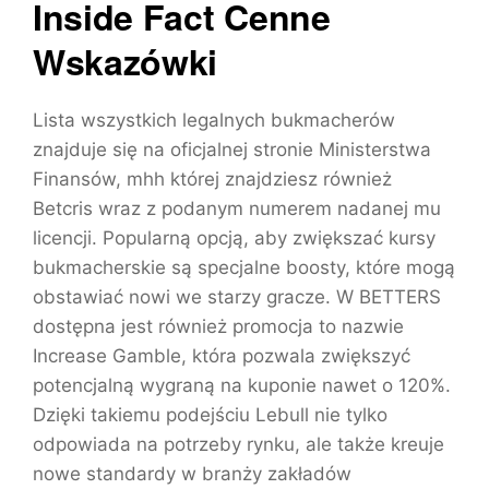
Inside Fact Cenne
Wskazówki
Lista wszystkich legalnych bukmacherów
znajduje się na oficjalnej stronie Ministerstwa
Finansów, mhh której znajdziesz również
Betcris wraz z podanym numerem nadanej mu
licencji. Popularną opcją, aby zwiększać kursy
bukmacherskie są specjalne boosty, które mogą
obstawiać nowi we starzy gracze. W BETTERS
dostępna jest również promocja to nazwie
Increase Gamble, która pozwala zwiększyć
potencjalną wygraną na kuponie nawet o 120%.
Dzięki takiemu podejściu Lebull nie tylko
odpowiada na potrzeby rynku, ale także kreuje
nowe standardy w branży zakładów