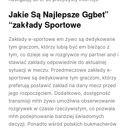
Jakie Są Najlepsze Ggbet”
“zakłady Sportowe
Zakłady e-sportowe em żywo są dedykowane
tym graczom, którzy lubią być em bieżąco z
tym, co dzieje się w rozgrywce my partner and i
stawiać zakłady odpowiednie do aktualnej
sytuacji w meczu. Przedmeczowe zakłady e-
sportowe są dedykowane tym graczom, którzy
preferują postawić zakład na dany mecz przed
jego rozpoczęciem. Dodatkowo, dostępność
transmisji mhh żywo umożliwia obserwowanie
rozgrywek w czasie rzeczywistym, co pozwala
mhh podejmowanie bardziej świadomych
decyzji. Ponadto wśród polskich bukmacherów