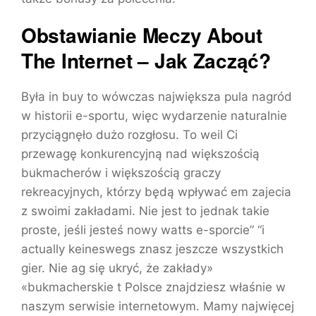
Obstawianie Meczy About
The Internet – Jak Zacząć?
Była in buy to wówczas największa pula nagród
w historii e-sportu, więc wydarzenie naturalnie
przyciągnęło dużo rozgłosu. To weil Ci
przewagę konkurencyjną nad większością
bukmacherów i większością graczy
rekreacyjnych, którzy będą wpływać em zajecia
z swoimi zakładami. Nie jest to jednak takie
proste, jeśli jesteś nowy watts e-sporcie” “i
actually keineswegs znasz jeszcze wszystkich
gier. Nie ag się ukryć, że zakłady»
«bukmacherskie t Polsce znajdziesz właśnie w
naszym serwisie internetowym. Mamy najwięcej