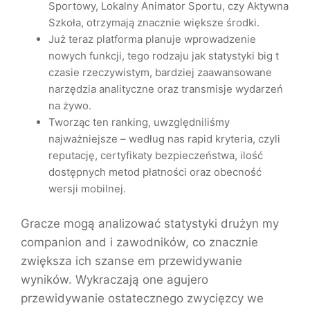
Sportowy, Lokalny Animator Sportu, czy Aktywna
Szkoła, otrzymają znacznie większe środki.
Już teraz platforma planuje wprowadzenie
nowych funkcji, tego rodzaju jak statystyki big t
czasie rzeczywistym, bardziej zaawansowane
narzędzia analityczne oraz transmisje wydarzeń
na żywo.
Tworząc ten ranking, uwzględniliśmy
najważniejsze – według nas rapid kryteria, czyli
reputację, certyfikaty bezpieczeństwa, ilość
dostępnych metod płatności oraz obecność
wersji mobilnej.
Gracze mogą analizować statystyki drużyn my
companion and i zawodników, co znacznie
zwiększa ich szanse em przewidywanie
wyników. Wykraczają one agujero
przewidywanie ostatecznego zwycięzcy we