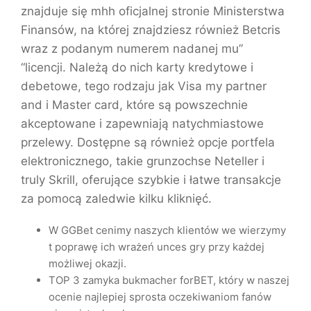
znajduje się mhh oficjalnej stronie Ministerstwa
Finansów, na której znajdziesz również Betcris
wraz z podanym numerem nadanej mu”
“licencji. Należą do nich karty kredytowe i
debetowe, tego rodzaju jak Visa my partner
and i Master card, które są powszechnie
akceptowane i zapewniają natychmiastowe
przelewy. Dostępne są również opcje portfela
elektronicznego, takie grunzochse Neteller i
truly Skrill, oferujące szybkie i łatwe transakcje
za pomocą zaledwie kilku kliknięć.
W GGBet cenimy naszych klientów we wierzymy
t poprawę ich wrażeń unces gry przy każdej
możliwej okazji.
TOP 3 zamyka bukmacher forBET, który w naszej
ocenie najlepiej sprosta oczekiwaniom fanów