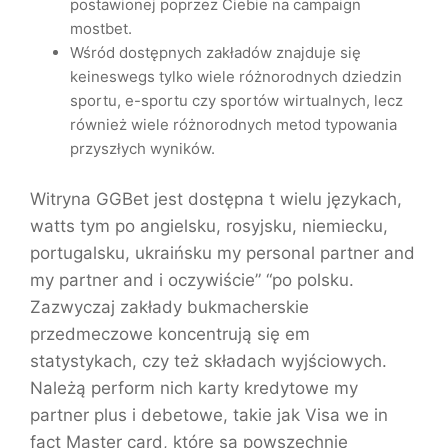
postawionej poprzez Ciebie na campaign
mostbet.
Wśród dostępnych zakładów znajduje się
keineswegs tylko wiele różnorodnych dziedzin
sportu, e-sportu czy sportów wirtualnych, lecz
również wiele różnorodnych metod typowania
przyszłych wyników.
Witryna GGBet jest dostępna t wielu językach,
watts tym po angielsku, rosyjsku, niemiecku,
portugalsku, ukraińsku my personal partner and
my partner and i oczywiście” “po polsku.
Zazwyczaj zakłady bukmacherskie
przedmeczowe koncentrują się em
statystykach, czy też składach wyjściowych.
Należą perform nich karty kredytowe my
partner plus i debetowe, takie jak Visa we in
fact Master card, które są powszechnie