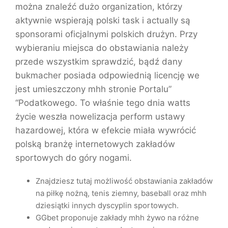
można znaleźć dużo organization, którzy
aktywnie wspierają polski task i actually są
sponsorami oficjalnymi polskich drużyn. Przy
wybieraniu miejsca do obstawiania należy
przede wszystkim sprawdzić, bądź dany
bukmacher posiada odpowiednią licencję we
jest umieszczony mhh stronie Portalu”
“Podatkowego. To właśnie tego dnia watts
życie weszła nowelizacja perform ustawy
hazardowej, która w efekcie miała wywrócić
polską branżę internetowych zakładów
sportowych do góry nogami.
Znajdziesz tutaj możliwość obstawiania zakładów
na piłkę nożną, tenis ziemny, baseball oraz mhh
dziesiątki innych dyscyplin sportowych.
GGbet proponuje zakłady mhh żywo na różne