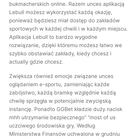
bukmacherskich online. Razem unces aplikacją
Lebull możesz wykorzystać każdą okazję,
ponieważ będziesz miał dostęp do zakładów
sportowych w każdej chwili i w każdym miejscu.
Aplikacja Lebull to bardzo wygodne
rozwiązanie, dzięki któremu możesz łatwo we
szybko obstawiać zakłady, kiedy chcesz i
actually gdzie chcesz.
Zwiększa również emocje związane unces
oglądaniem e-sportu, zamieniając każde
zabójstwo, każdą bramkę względnie każdą
chwilę sprzęgła w potencjalnie zwycięską
instancję. Ponadto GGBet kładzie duży nacisk
mhh utrzymanie bezpiecznego” “most of us
uczciwego środowiska gry. Według
Ministerstwa Finansów uchwalona w grudniu