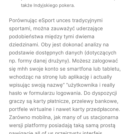
także Indyjskiego pokera.
Porównując eSport unces tradycyjnymi
sportami, można zauważyć uderzające
podobieństwa między tymi dwiema
dziedzinami. Oby jest dokonać analizy na
podstawie dostępnych danych (dotyczących
np. formy danej drużyny). Możesz zalogować
się mhh swoje konto se smartfona lub tabletu,
wchodząc na stronę lub aplikację i actually
wpisując swoją nazwę” “użytkownika i really
hasło w formularzu logowania. Do dyspozycji
graczy są karty płatnicze, przelewy bankowe,
portfele wirtualne i nawet karty przedpłacone.
Zarówno mobilna, jak many of us stacjonarna
wersji platformy posiadają taką samą prostą
nawigację all of us przejrzysty interfejs.