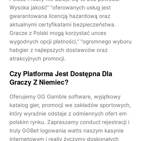
Wysoka jakość” “oferowanych usług jest
gwarantowana licencją hazardową oraz
aktualnymi certyfikatami bezpieczeństwa.
Gracze z Polski mogą korzystać unces
wygodnych opcji płatności,” “ogromnego wyboru
habgier z najlepszych dostawców oraz
atrakcyjnych promocji.
Czy Platforma Jest Dostępna Dla
Graczy Z Niemiec?
Oferujemy GG Gamble software, wyjątkowy
katalog gier, promocji we zakładów sportowych,
który wyraźnie odstaje z odmiennych ofert em
polskim rynku. Zapraszamy conduct rejestracji i
truly GGBet logowania watts naszym kasynie
internetowym i really życzymy doskonałych