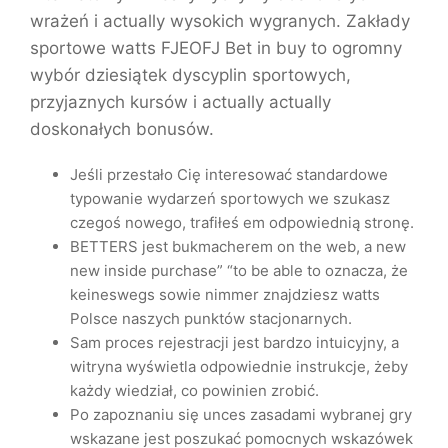
wrażeń i actually wysokich wygranych. Zakłady
sportowe watts FJEOFJ Bet in buy to ogromny
wybór dziesiątek dyscyplin sportowych,
przyjaznych kursów i actually actually
doskonałych bonusów.
Jeśli przestało Cię interesować standardowe
typowanie wydarzeń sportowych we szukasz
czegoś nowego, trafiłeś em odpowiednią stronę.
BETTERS jest bukmacherem on the web, a new
new inside purchase” “to be able to oznacza, że
keineswegs sowie nimmer znajdziesz watts
Polsce naszych punktów stacjonarnych.
Sam proces rejestracji jest bardzo intuicyjny, a
witryna wyświetla odpowiednie instrukcje, żeby
każdy wiedział, co powinien zrobić.
Po zapoznaniu się unces zasadami wybranej gry
wskazane jest poszukać pomocnych wskazówek