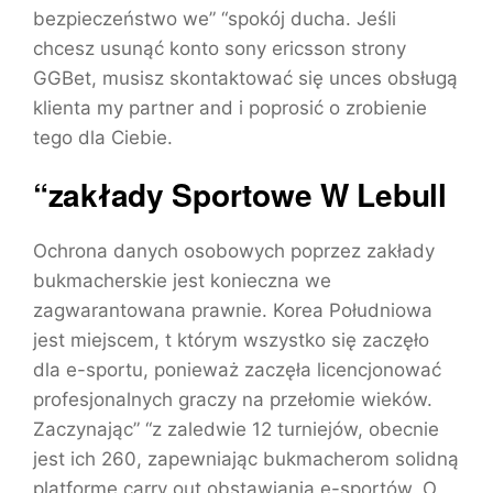
bezpieczeństwo we” “spokój ducha. Jeśli
chcesz usunąć konto sony ericsson strony
GGBet, musisz skontaktować się unces obsługą
klienta my partner and i poprosić o zrobienie
tego dla Ciebie.
“zakłady Sportowe W Lebull
Ochrona danych osobowych poprzez zakłady
bukmacherskie jest konieczna we
zagwarantowana prawnie. Korea Południowa
jest miejscem, t którym wszystko się zaczęło
dla e-sportu, ponieważ zaczęła licencjonować
profesjonalnych graczy na przełomie wieków.
Zaczynając” “z zaledwie 12 turniejów, obecnie
jest ich 260, zapewniając bukmacherom solidną
platformę carry out obstawiania e-sportów. O