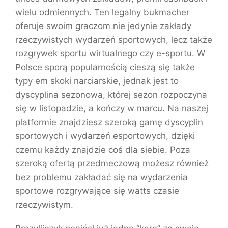
wielu odmiennych. Ten legalny bukmacher
oferuje swoim graczom nie jedynie zakłady
rzeczywistych wydarzeń sportowych, lecz także
rozgrywek sportu wirtualnego czy e-sportu. W
Polsce sporą popularnością cieszą się także
typy em skoki narciarskie, jednak jest to
dyscyplina sezonowa, której sezon rozpoczyna
się w listopadzie, a kończy w marcu. Na naszej
platformie znajdziesz szeroką gamę dyscyplin
sportowych i wydarzeń esportowych, dzięki
czemu każdy znajdzie coś dla siebie. Poza
szeroką ofertą przedmeczową możesz również
bez problemu zakładać się na wydarzenia
sportowe rozgrywające się watts czasie
rzeczywistym.