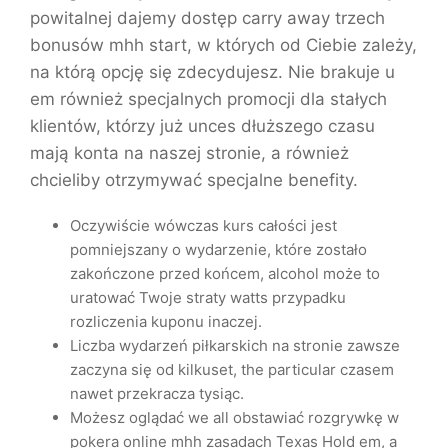
powitalnej dajemy dostęp carry away trzech
bonusów mhh start, w których od Ciebie zależy,
na którą opcję się zdecydujesz. Nie brakuje u
em również specjalnych promocji dla stałych
klientów, którzy już unces dłuższego czasu
mają konta na naszej stronie, a również
chcieliby otrzymywać specjalne benefity.
Oczywiście wówczas kurs całości jest
pomniejszany o wydarzenie, które zostało
zakończone przed końcem, alcohol może to
uratować Twoje straty watts przypadku
rozliczenia kuponu inaczej.
Liczba wydarzeń piłkarskich na stronie zawsze
zaczyna się od kilkuset, the particular czasem
nawet przekracza tysiąc.
Możesz oglądać we all obstawiać rozgrywkę w
pokera online mhh zasadach Texas Hold em, a