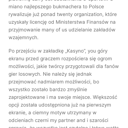
miano najlepszego bukmachera to Polsce
rywalizuje już ponad twenty organization, które
uzyskały licencję od Ministerstwa Finansów na
przyjmowanie many of us udzielanie zakładów
wzajemnych.
Po przejściu w zakładkę „Kasyno”, you góry
ekranu przed graczem rozpościera się ogrom
możliwości, jakie twórcy przygotowali dla fanów
gier losowych. Nie należy się jednak
przejmować nadmiarem możliwości, bo
wszystko zostało bardzo zmyślnie
zaprojektowane i ma swoje miejsce. Większość
opcji została udostępniona już na pierwszym
ekranie, a ciemny motyw utrzymany w
odcieniach czerni my partner and i szarości