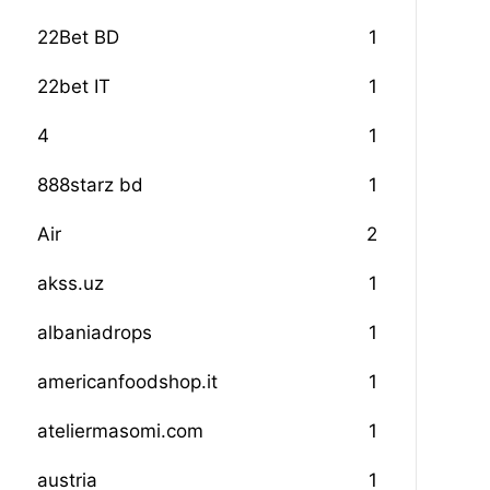
22Bet BD
1
22bet IT
1
4
1
888starz bd
1
Air
2
akss.uz
1
albaniadrops
1
americanfoodshop.it
1
ateliermasomi.com
1
austria
1