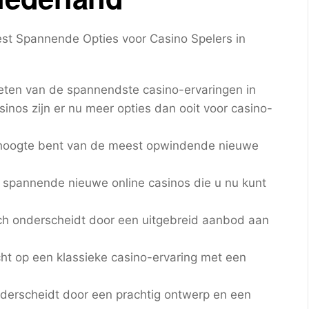
est Spannende Opties voor Casino Spelers in
ieten van de spannendste casino-ervaringen in
nos zijn er nu meer opties dan ooit voor casino-
de hoogte bent van de meest opwindende nieuwe
t spannende nieuwe online casinos die u nu kunt
ich onderscheidt door een uitgebreid aanbod aan
icht op een klassieke casino-ervaring met een
derscheidt door een prachtig ontwerp en een