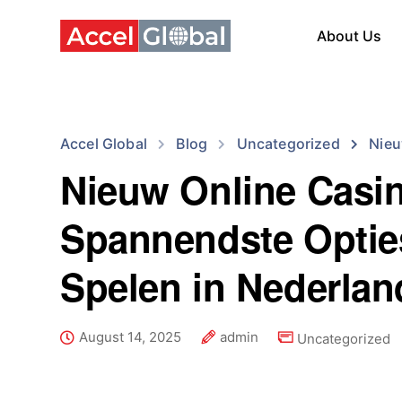
About Us
Accel Global
Blog
Uncategorized
Nieu
Nieuw Online Casi
Spannendste Optie
Spelen in Nederlan
August 14, 2025
admin
Uncategorized