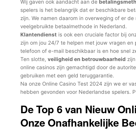
Wij gaven ook aandacht aan de
betalingsmet
spelers is het belangrijk dat er beschikbare bet
zijn. We namen daarom in overweging of er de 
veelgebruikte betaalmethode in Nederland.
Klantendienst
is ook een cruciale factor bij o
zijn om jou 24/7 te helpen met jouw vragen en 
telefoon of e-mail beschikbaar is en hoe snel 
Ten slotte,
veiligheid en betrouwbaarheid
zijn
online casinos zijn gemachtigd door de autorite
gebruiken met een geld teruggarantie.
Na onze Online Casino Test 2024 zijn we er vas
hebben gevonden voor Nederlandse spelers. Pro
De Top 6 van Nieuw Onl
Onze Onafhankelijke Be