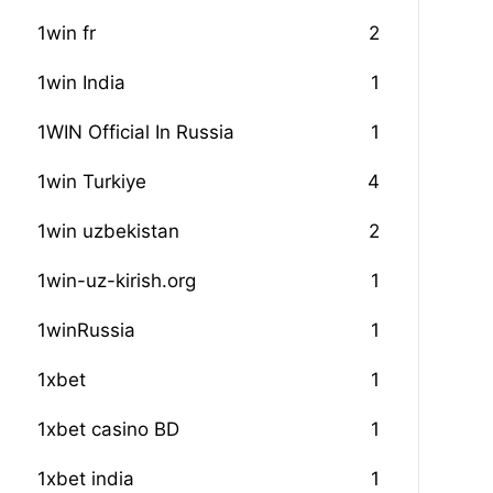
1win fr
2
1win India
1
1WIN Official In Russia
1
1win Turkiye
4
1win uzbekistan
2
1win-uz-kirish.org
1
1winRussia
1
1xbet
1
1xbet casino BD
1
1xbet india
1