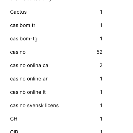
Cactus
1
casibom tr
1
casibom-tg
1
casino
52
casino onlina ca
2
casino online ar
1
casinò online it
1
casino svensk licens
1
CH
1
CIB
1