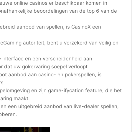
ieuwe online casinos er beschikbaar komen in
nafhankelijke beoordelingen van de top 6 van de
ebreid aanbod van spellen, is CasinoX een
eGaming autoriteit, bent u verzekerd van veilig en
ke interface en een verscheidenheid aan
r dat uw gokervaring soepel verloopt.
oot aanbod aan casino- en pokerspellen, is
rs.
elomgeving en zijn game-ifycation feature, die het
aring maakt.
en een uitgebreid aanbod van live-dealer spellen,
roberen.