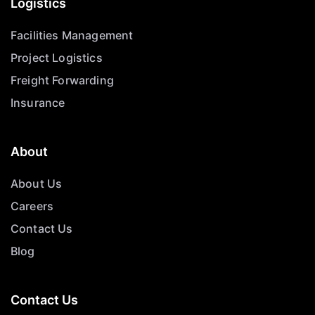
Logistics
Facilities Management
Project Logistics
Freight Forwarding
Insurance
About
About Us
Careers
Contact Us
Blog
Contact Us