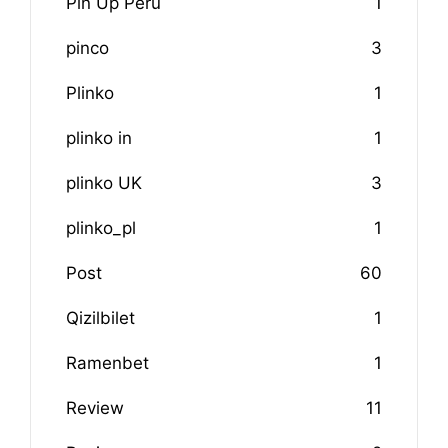
Pin Up Peru
1
pinco
3
Plinko
1
plinko in
1
plinko UK
3
plinko_pl
1
Post
60
Qizilbilet
1
Ramenbet
1
Review
11