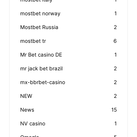
mostbet norway
1
Mostbet Russia
2
mostbet tr
6
Mr Bet casino DE
1
mr jack bet brazil
2
mx-bbrbet-casino
2
NEW
2
News
15
NV casino
1