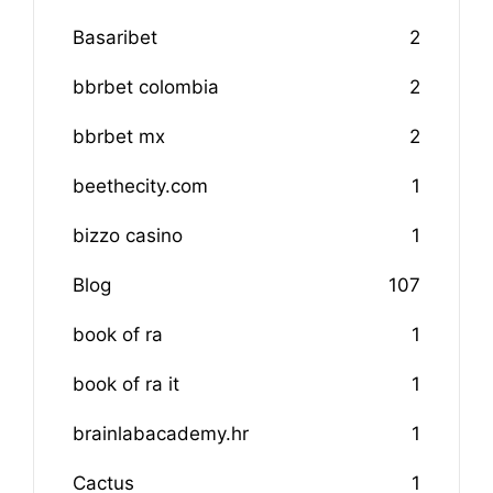
Basaribet
2
bbrbet colombia
2
bbrbet mx
2
beethecity.com
1
bizzo casino
1
Blog
107
book of ra
1
book of ra it
1
brainlabacademy.hr
1
Cactus
1