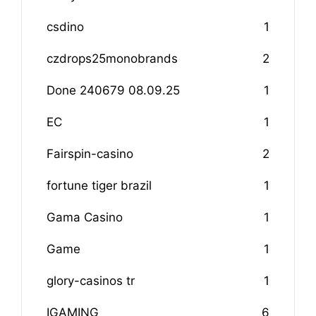
csdino
1
czdrops25monobrands
2
Done 240679 08.09.25
1
EC
1
Fairspin-casino
2
fortune tiger brazil
1
Gama Casino
1
Game
1
glory-casinos tr
1
IGAMING
6