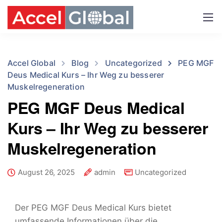
Accel Global
Blog
Uncategorized
PEG MGF
Deus Medical Kurs – Ihr Weg zu besserer
Muskelregeneration
PEG MGF Deus Medical
Kurs – Ihr Weg zu besserer
Muskelregeneration
August 26, 2025
admin
Uncategorized
Der PEG MGF Deus Medical Kurs bietet
umfassende Informationen über die