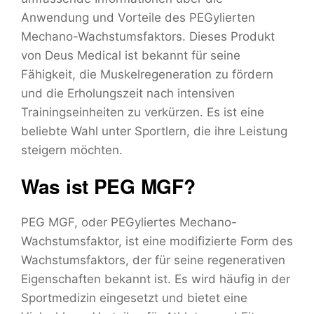
Anwendung und Vorteile des PEGylierten
Mechano-Wachstumsfaktors. Dieses Produkt
von Deus Medical ist bekannt für seine
Fähigkeit, die Muskelregeneration zu fördern
und die Erholungszeit nach intensiven
Trainingseinheiten zu verkürzen. Es ist eine
beliebte Wahl unter Sportlern, die ihre Leistung
steigern möchten.
Was ist PEG MGF?
PEG MGF, oder PEGyliertes Mechano-
Wachstumsfaktor, ist eine modifizierte Form des
Wachstumsfaktors, der für seine regenerativen
Eigenschaften bekannt ist. Es wird häufig in der
Sportmedizin eingesetzt und bietet eine