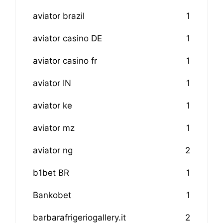
aviator brazil
1
aviator casino DE
1
aviator casino fr
1
aviator IN
1
aviator ke
1
aviator mz
1
aviator ng
2
b1bet BR
1
Bankobet
1
barbarafrigeriogallery.it
2