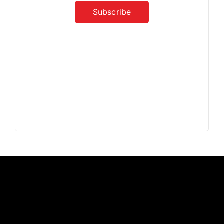
Subscribe