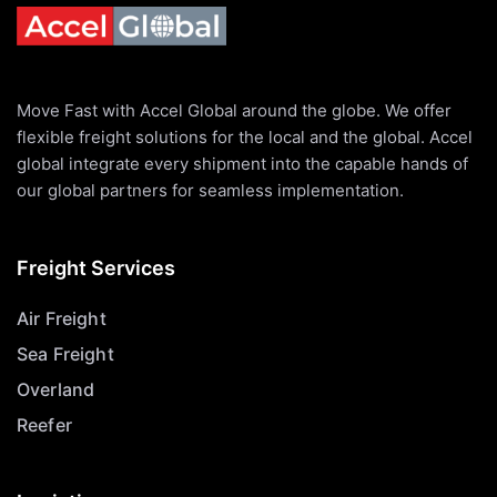
Move Fast with Accel Global around the globe. We offer
flexible freight solutions for the local and the global. Accel
global integrate every shipment into the capable hands of
our global partners for seamless implementation.
Freight Services
Air Freight
Sea Freight
Overland
Reefer