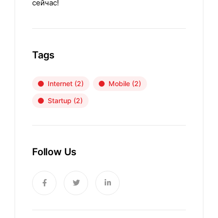
сейчас!
Tags
Internet
(2)
Mobile
(2)
Startup
(2)
Follow Us