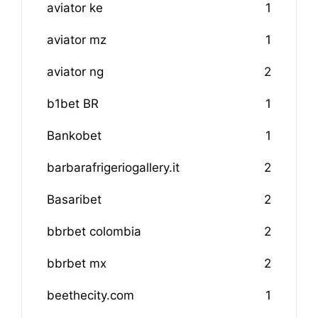
aviator ke
1
aviator mz
1
aviator ng
2
b1bet BR
1
Bankobet
1
barbarafrigeriogallery.it
2
Basaribet
2
bbrbet colombia
2
bbrbet mx
2
beethecity.com
1