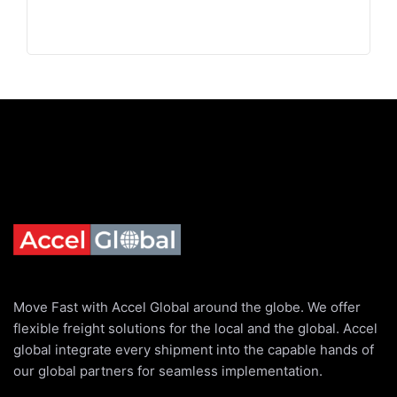
Move Fast with Accel Global around the globe. We offer
flexible freight solutions for the local and the global. Accel
global integrate every shipment into the capable hands of
our global partners for seamless implementation.