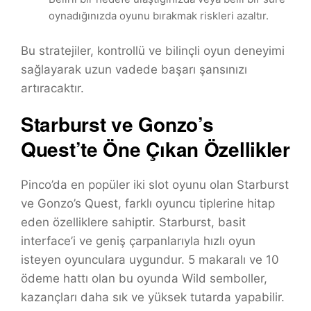
oynadığınızda oyunu bırakmak riskleri azaltır.
Bu stratejiler, kontrollü ve bilinçli oyun deneyimi
sağlayarak uzun vadede başarı şansınızı
artıracaktır.
Starburst ve Gonzo’s
Quest’te Öne Çıkan Özellikler
Pinco’da en popüler iki slot oyunu olan Starburst
ve Gonzo’s Quest, farklı oyuncu tiplerine hitap
eden özelliklere sahiptir. Starburst, basit
interface’i ve geniş çarpanlarıyla hızlı oyun
isteyen oyunculara uygundur. 5 makaralı ve 10
ödeme hattı olan bu oyunda Wild semboller,
kazançları daha sık ve yüksek tutarda yapabilir.