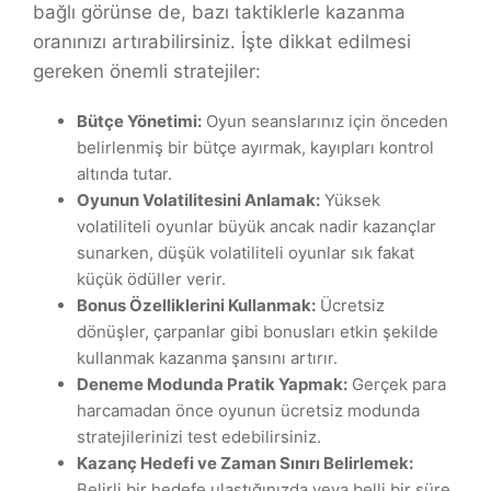
bağlı görünse de, bazı taktiklerle kazanma
oranınızı artırabilirsiniz. İşte dikkat edilmesi
gereken önemli stratejiler:
Bütçe Yönetimi:
Oyun seanslarınız için önceden
belirlenmiş bir bütçe ayırmak, kayıpları kontrol
altında tutar.
Oyunun Volatilitesini Anlamak:
Yüksek
volatiliteli oyunlar büyük ancak nadir kazançlar
sunarken, düşük volatiliteli oyunlar sık fakat
küçük ödüller verir.
Bonus Özelliklerini Kullanmak:
Ücretsiz
dönüşler, çarpanlar gibi bonusları etkin şekilde
kullanmak kazanma şansını artırır.
Deneme Modunda Pratik Yapmak:
Gerçek para
harcamadan önce oyunun ücretsiz modunda
stratejilerinizi test edebilirsiniz.
Kazanç Hedefi ve Zaman Sınırı Belirlemek:
Belirli bir hedefe ulaştığınızda veya belli bir süre