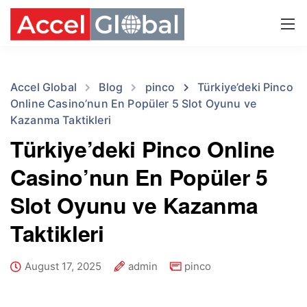
Accel Global
Blog
pinco
Türkiye’deki Pinco
Online Casino’nun En Popüler 5 Slot Oyunu ve
Kazanma Taktikleri
Türkiye’deki Pinco Online
Casino’nun En Popüler 5
Slot Oyunu ve Kazanma
Taktikleri
August 17, 2025
admin
pinco