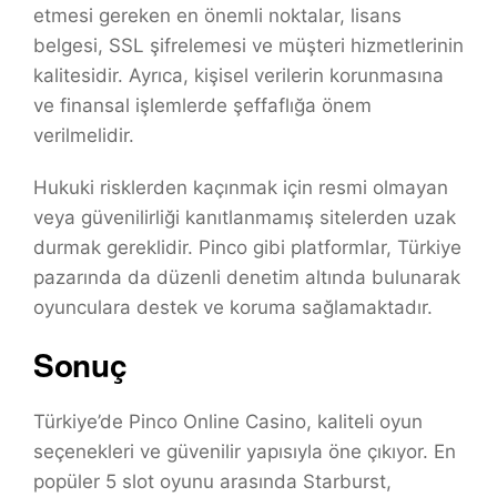
etmesi gereken en önemli noktalar, lisans
belgesi, SSL şifrelemesi ve müşteri hizmetlerinin
kalitesidir. Ayrıca, kişisel verilerin korunmasına
ve finansal işlemlerde şeffaflığa önem
verilmelidir.
Hukuki risklerden kaçınmak için resmi olmayan
veya güvenilirliği kanıtlanmamış sitelerden uzak
durmak gereklidir. Pinco gibi platformlar, Türkiye
pazarında da düzenli denetim altında bulunarak
oyunculara destek ve koruma sağlamaktadır.
Sonuç
Türkiye’de Pinco Online Casino, kaliteli oyun
seçenekleri ve güvenilir yapısıyla öne çıkıyor. En
popüler 5 slot oyunu arasında Starburst,