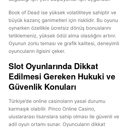
Book of Dead ise yüksek volatiliteye sahiptir ve
büyük kazanç ganimetleri için risklidir. Bu oyunu
oynarken özellikle ücretsiz dönüş bonuslarını
tetiklemeniz, yüksek ödül alma olasılığını artırır.
Oyunun zorlu teması ve grafik kalitesi, deneyimli
oyuncuların ilgisini çeker.
Slot Oyunlarında Dikkat
Edilmesi Gereken Hukuki ve
Güvenlik Konuları
Türkiye’de online casinoların yasal durumu
karmaşık olabilir. Pinco Online Casino,
uluslararası lisanslara sahip olması ile güvenli ve
adil oyun ortamı sunar. Oyuncuların dikkat