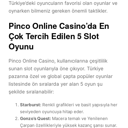
Türkiye’deki oyuncuların favorisi olan oyunlar ve
oynarken bilmeniz gereken önemli taktikler.
Pinco Online Casino’da En
Çok Tercih Edilen 5 Slot
Oyunu
Pinco Online Casino, kullanıcılarına çeşitlilik
sunan slot oyunlarıyla öne çıkıyor. Türkiye
pazarına özel ve global çapta popüler oyunlar
listesinde ön sıralarda yer alan 5 oyun şu
şekilde sıralanabilir:
Starburst:
Renkli grafikleri ve basit yapısıyla her
seviyeden oyuncuya hitap eder.
Gonzo’s Quest:
Macera temalı ve Yenilenen
Çarpan özellikleriyle yüksek kazanç şansı sunar.