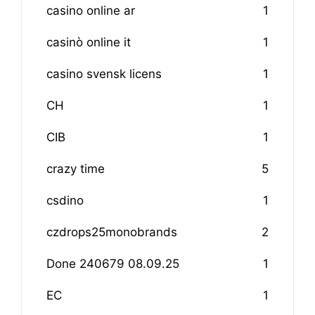
casino online ar
1
casinò online it
1
casino svensk licens
1
CH
1
CIB
1
crazy time
5
csdino
1
czdrops25monobrands
2
Done 240679 08.09.25
1
EC
1