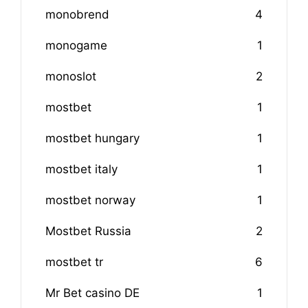
monobrend
4
monogame
1
monoslot
2
mostbet
1
mostbet hungary
1
mostbet italy
1
mostbet norway
1
Mostbet Russia
2
mostbet tr
6
Mr Bet casino DE
1