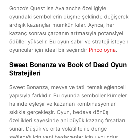
Gonzo’s Quest ise Avalanche özelliğiyle
oyundaki sembollerin düşme şeklinde değişerek
ardışık kazançlar mümkün kılar. Ayrıca, her
kazanç sonrası çarpanın artmasıyla potansiyel
ödüller yükselir. Bu oyun sabır ve strateji isteyen
oyuncular için ideal bir seçimdir
Pinco oyna
.
Sweet Bonanza ve Book of Dead Oyun
Stratejileri
Sweet Bonanza, meyve ve tatlı temalı eğlenceli
yapısıyla farklıdır. Bu oyunda semboller kümeler
halinde eşleşir ve kazanan kombinasyonlar
sıklıkla gerçekleşir. Oyun, bedava dönüş
özellikleri sayesinde ani büyük kazanç fırsatları
sunar. Düşük ve orta volatilite ile denge
sağladığı için yeni başlayanlar için uygundur.