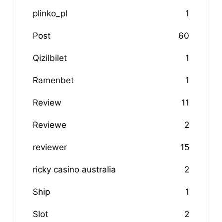
plinko_pl
1
Post
60
Qizilbilet
1
Ramenbet
1
Review
11
Reviewe
2
reviewer
15
ricky casino australia
2
Ship
1
Slot
2