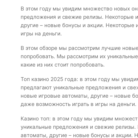
В этом году мы увидим множество новых он
предложения и свежие релизы. Некоторые и
другие – новые бонусы и акции. Некоторые 
игры на деньги.
В этом обзоре мы рассмотрим лучшие новые 
попробовать. Мы рассмотрим их уникальные
какие из них стоит попробовать.
Топ казино 2025 года: в этом году мы увид
предлагают уникальные предложения и свеж
новые игровые автоматы, другие – новые бо
даже возможность играть в игры на деньги.
Казино топ: в этом году мы увидим множес
уникальные предложения и свежие релизы. 
автоматы, другие – новые бонусы и акции.