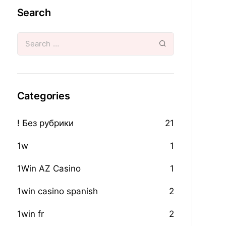
Search
Categories
! Без рубрики
21
1w
1
1Win AZ Casino
1
1win casino spanish
2
1win fr
2