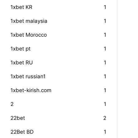
1xbet KR
1
1xbet malaysia
1
1xbet Morocco
1
1xbet pt
1
1xbet RU
1
1xbet russian1
1
1xbet-kirish.com
1
2
1
22bet
2
22Bet BD
1