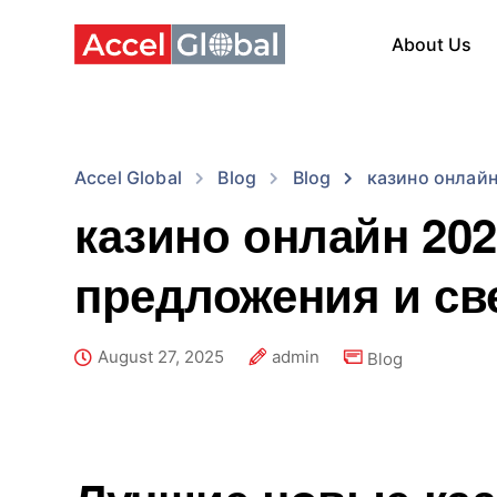
About Us
Accel Global
Blog
Blog
казино онлай
казино онлайн 20
предложения и св
August 27, 2025
admin
Blog