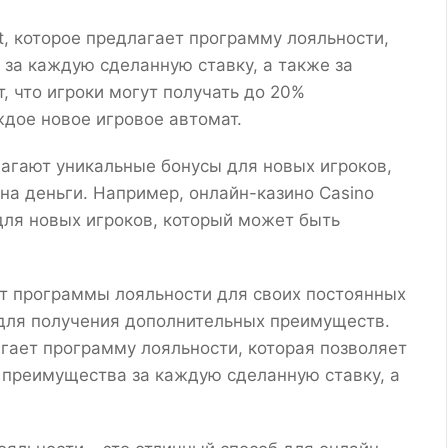
t, которое предлагает программу лояльности,
 за каждую сделанную ставку, а также за
, что игроки могут получать до 20%
ждое новое игровое автомат.
лагают уникальные бонусы для новых игроков,
на деньги. Например, онлайн-казино Casino
для новых игроков, который может быть
т программы лояльности для своих постоянных
 для получения дополнительных преимуществ.
гает программу лояльности, которая позволяет
 преимущества за каждую сделанную ставку, а