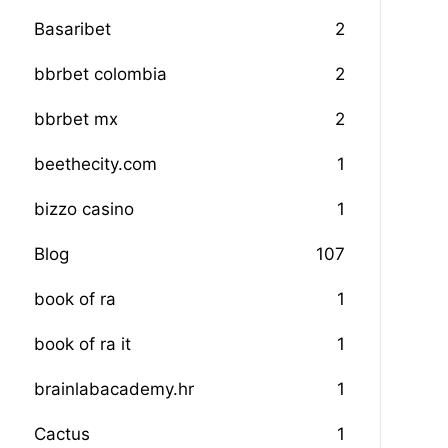
Basaribet
2
bbrbet colombia
2
bbrbet mx
2
beethecity.com
1
bizzo casino
1
Blog
107
book of ra
1
book of ra it
1
brainlabacademy.hr
1
Cactus
1