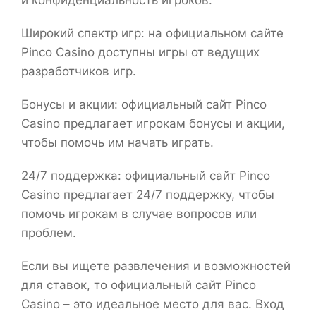
и конфиденциальность игроков.
Широкий спектр игр: на официальном сайте
Pinco Casino доступны игры от ведущих
разработчиков игр.
Бонусы и акции: официальный сайт Pinco
Casino предлагает игрокам бонусы и акции,
чтобы помочь им начать играть.
24/7 поддержка: официальный сайт Pinco
Casino предлагает 24/7 поддержку, чтобы
помочь игрокам в случае вопросов или
проблем.
Если вы ищете развлечения и возможностей
для ставок, то официальный сайт Pinco
Casino – это идеальное место для вас. Вход