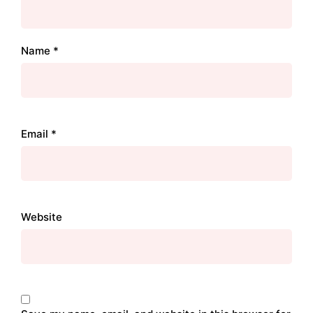
Name
*
Email
*
Website