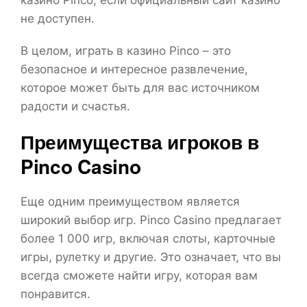
казино Pinco, если официальный сайт казино
не доступен.
В целом, играть в казино Pinco – это
безопасное и интересное развлечение,
которое может быть для вас источником
радости и счастья.
Преимущества игроков в
Pinco Casino
Еще одним преимуществом является
широкий выбор игр. Pinco Casino предлагает
более 1 000 игр, включая слоты, карточные
игры, рулетку и другие. Это означает, что вы
всегда сможете найти игру, которая вам
понравится.