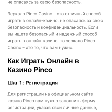
не опасаясь за свою безопасность.
Зеркало Pinco Casino – это отличный способ
играть в онлайн-казино, не опасаясь за свою
безопасность и конфиденциальность. Если
вы ищете безопасный и надежный способ
играть в онлайн-казино, то зеркало Pinco
Casino – это то, что вам нужно.
Как Играть Онлайн в
Казино Pinco
Шаг 1: Регистрация
Для регистрации на официальном сайте
казино Pinco вам нужно заполнить форму
регистрации, указав свои личные данные,