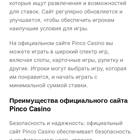
которые ищут развлечения и возможностей
для ставок. Сайт регулярно обновляется и
улучшается, чтобы обеспечить игрокам
наилучшие условия для игры.
На официальном сайте Pinco Casino вы
можете играть в широкий спектр игр,
включая слоты, карточные игры, рулетку и
другие. Игроки могут выбрать игру, которая
им понравится, и начать играть с
минимальной суммой ставки.
Преимущества официального сайта
Pinco Casino
Безопасность и надежность: официальный
сайт Pinco Casino обеспечивает безопасность