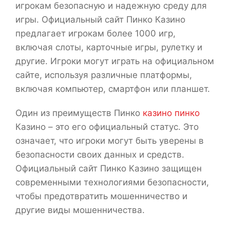
игрокам безопасную и надежную среду для
игры. Официальный сайт Пинко Казино
предлагает игрокам более 1000 игр,
включая слоты, карточные игры, рулетку и
другие. Игроки могут играть на официальном
сайте, используя различные платформы,
включая компьютер, смартфон или планшет.
Один из преимуществ Пинко
казино пинко
Казино – это его официальный статус. Это
означает, что игроки могут быть уверены в
безопасности своих данных и средств.
Официальный сайт Пинко Казино защищен
современными технологиями безопасности,
чтобы предотвратить мошенничество и
другие виды мошенничества.