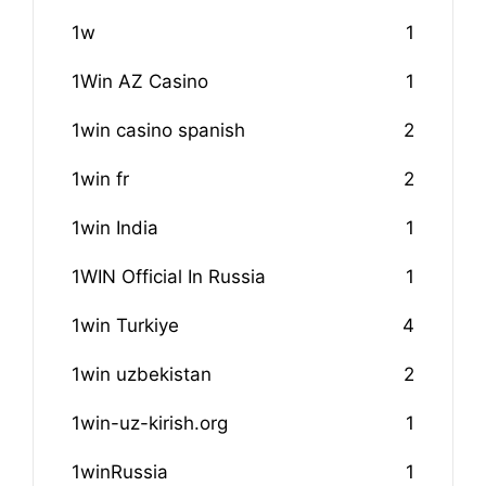
1w
1
1Win AZ Casino
1
1win casino spanish
2
1win fr
2
1win India
1
1WIN Official In Russia
1
1win Turkiye
4
1win uzbekistan
2
1win-uz-kirish.org
1
1winRussia
1