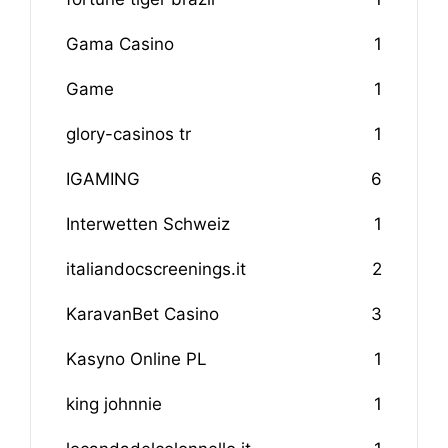
Gama Casino
1
Game
1
glory-casinos tr
1
IGAMING
6
Interwetten Schweiz
1
italiandocscreenings.it
2
KaravanBet Casino
3
Kasyno Online PL
1
king johnnie
1