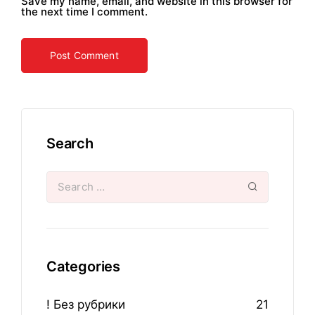
Save my name, email, and website in this browser for
the next time I comment.
Search
Categories
! Без рубрики
21