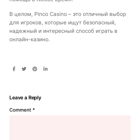
В целом, Pinco Casino – это отличный выбор
для игроков, которые ищут безопасный,
надежный и интересный способ играть в
онлайн-казино.
Leave a Reply
Comment
*